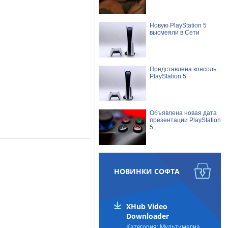
Новую PlayStation 5
высмеяли в Сети
Представлена консоль
PlayStation 5
Объявлена новая дата
презентации PlayStation
5
Игру PUBG наводнили
читеры
НОВИНКИ СОФТА
Роскомнадзор
XHub Video
заблокировал
Downloader
скандальную
украинскую стратегию
Категория: Мультимедиа