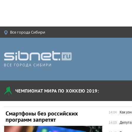
Все города Сибири
ЧЕМПИОНАТ МИРА ПО ХОККЕЮ 2019:
Смартфоны без российских
Создан п
Как уз
14:04
программ запретят
коронави
Депута
14:03