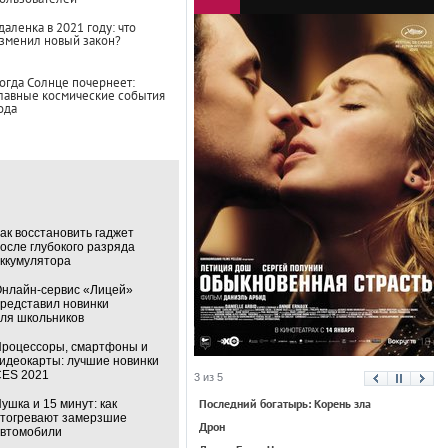
даленка в 2021 году: что
зменил новый закон?
огда Солнце почернеет:
лавные космические события
ода
ак восстановить гаджет
осле глубокого разряда
ккумулятора
нлайн-сервис «Лицей»
редставил новинки
ля школьников
роцессоры, смартфоны и
идеокарты: лучшие новинки
ES 2021
3 из 5
Последний богатырь: Корень зла
ушка и 15 минут: как
тогревают замерзшие
Дрон
втомобили