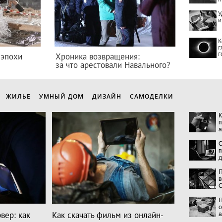
У
и
К
г
г
 эпохи
Хроника возвращения:
за что арестовали Навального?
ЖИЛЬЕ
УМНЫЙ ДОМ
ДИЗАЙН
САМОДЕЛКИ
К
п
а
О
п
д
П
в
C
П
о
вер: как
Как скачать фильм из онлайн-
а