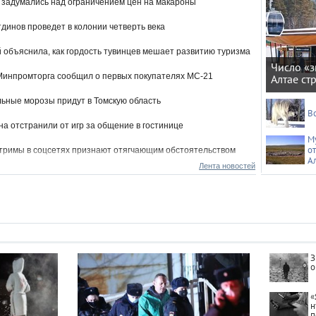
 задумались над ограничением цен на макароны
динов проведет в колонии четверть века
 объяснила, как гордость тувинцев мешает развитию туризма
Число «з
Минпромторга сообщил о первых покупателях МС-21
Алтае ст
ьные морозы придут в Томскую область
В
на отстранили от игр за общение в гостинице
М
о
тримы в соцсетях признают отягчающим обстоятельством
А
Лента новостей
80% россиян выразили недовольство зарплатами
еком напомнил об обмене бонусов на подарки
стка Медведева проведет мастер-классы для детей
йкалье
З
а в СИЗе окропил святой водой ковидный госпиталь в
о
се
«
н
п