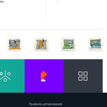
онь.
Правила цитирования