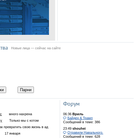
Опубликовано видео
отмененной игры Half-
Life
Названа дата выхода
ремейка игры Mafia
тва
Новые лица — сейчас на сайте
Игра Grand Theft Auto V
стала бесплатной
Представлен
фотореалистичный
ки
Парни
игровой движок Unreal
Engine 5
Форум
Легендарную трилогию
ac
много нахрена
06:36
Вриль
Mafia перезапустят
Байден & Трамп
ry
Только мы с котом
Сообщений в теме: 386
ак превратить свою жизнь в ад
23:49
shouhei
Отравили Навального.
17 января
Сообщений в теме: 628