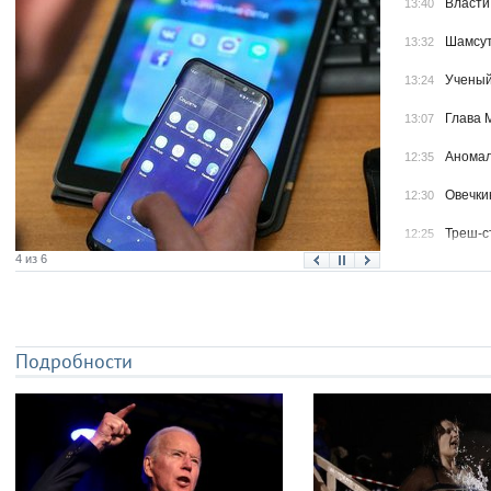
Власти
13:40
Шамсут
13:32
Ученый
13:24
Глава 
13:07
Аномал
12:35
Овечки
12:30
Треш-с
12:25
4 из 6
Более 
12:08
Ростел
12:05
Фигури
11:41
Подробности
в Заба
Владык
11:37
Кузбас