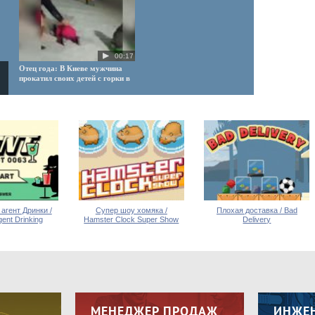
00:17
Отец года: В Киеве мужчина
прокатил своих детей с горки в
пакете
03:08
Домино и коты видео для
очистки разума
агент Дринки /
Супер шоу хомяка /
Плохая доставка / Bad
gent Drinking
Hamster Clock Super Show
Delivery
00:59
Как работают пожарные в
Якутии при -52 градусах
МЕНЕДЖЕР ПРОДАЖ
ИНЖЕ