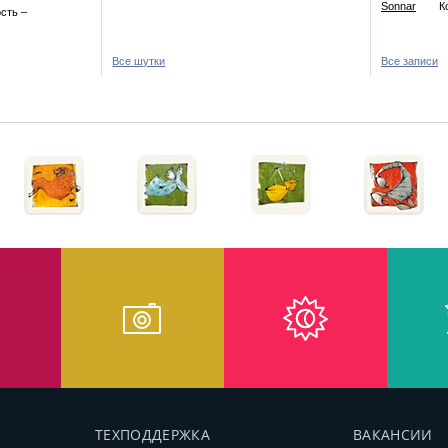
Sonnar
К
сть –
Все шутки
Все записи
ТЕХПОДДЕРЖКА
ВАКАНСИИ