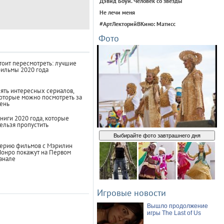
Дэвид Боуи. Человек со звезды
Не лечи меня
#АртЛекторийВКино: Матисс
Фото
тоит пересмотреть: лучшие
ильмы 2020 года
ять интересных сериалов,
оторые можно посмотреть за
ень
ниги 2020 года, которые
ельзя пропустить
Выбирайте фото завтрашнего дня
ерию фильмов с Мэрилин
онро покажут на Первом
анале
Игровые новости
Вышло продолжение
игры The Last of Us