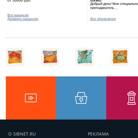
от 50000 руб.
Добрый день! Моя специально
преподаватель…
Все вакансии
Добавить вакансию
Все объявления
О SIBNET.RU
РЕКЛАМА