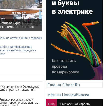
имних» туристов на
ремительно возросло
олки на Алтае вышли к городам
узей средневековья под
ткрытым небом создадут на
лтае
Ещё на Sibnet.Ru
има пришла, или Одинаковые
шибки разных поколений
Афиша Новосибирска
Яндекс» рассказал, зачем
ужны персональные данные
Кино
Обыкновенная страсть
ользователей