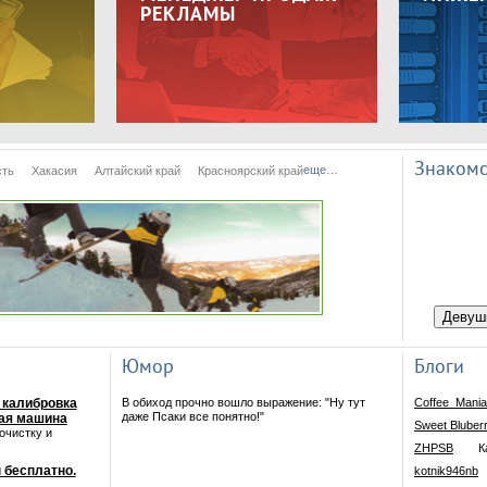
РЕКЛАМЫ
Знакомс
еще…
сть
Хакасия
Алтайский край
Красноярский край
Девуш
Юмор
Блоги
 калибровка
В обиход прочно вошло выражение: "Ну тут
Coffee_Mani
даже Псаки все понятно!"
ная машина
Sweet Bluber
очистку и
ZHPSB
К
 бесплатно.
kotnik946nb