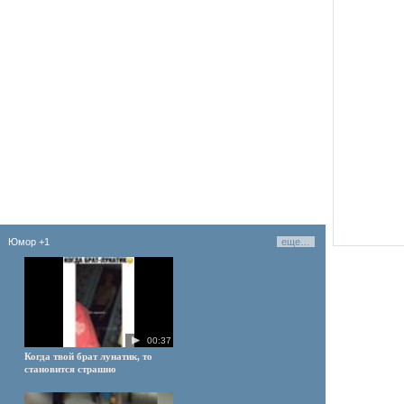
Юмор
+1
еще…
00:37
Когда твой брат лунатик, то
становится страшно