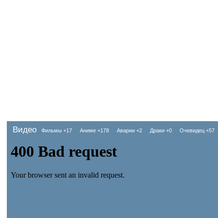
Видео
Фильмы
+17
Аниме
+178
Аварии
+2
Драки
+0
Очевидец
+57