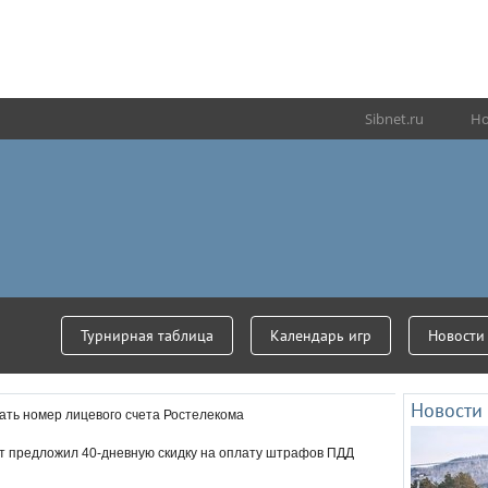
Sibnet.ru
Но
Турнирная таблица
Календарь игр
Новости
Новости
олностью искусственный
Минфин отметил реко
нать номер лицевого счета Ростелекома
рус
доходов от повышен
т предложил 40-дневную скидку на оплату штрафов ПДД