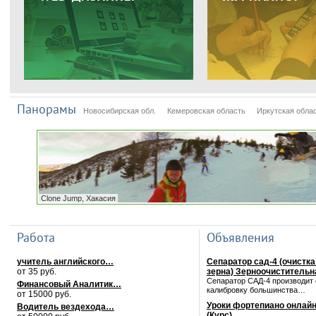
Панорамы
Новосибирская обл.
Кемеровская область
Иркутская обла
Clone Jump, Хакасия
Работа
Объявления
учитель английского…
Сепаратор сад-4 (очистка
от 35 руб.
зерна) Зерноочиститель
Сепаратор САД-4 производит 
Финансовый Аналитик…
калибровку большинства…
от 15000 руб.
Уроки фортепиано онлайн
Водитель вездехода…
(Курс)