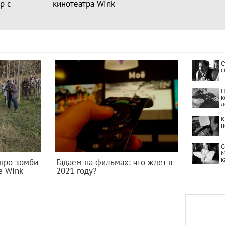
р с
кинотеатра Wink
С
ф
П
к
д
К
н
С
М
к
про зомби
Гадаем на фильмах: что ждет в
е Wink
2021 году?