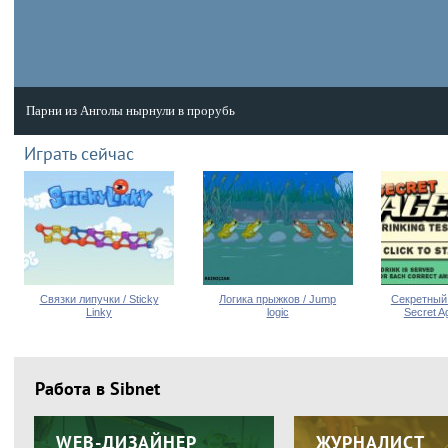
Парни из Анголы нырнули в прорубь
Парни из Анголы нырнули в прорубь
Играть сейчас
Связки липучки / Sticky
Логика прыжков / Jump
Секретный 
Linky
logic
Secret A
Работа в Sibnet
WEB-ДИЗАЙНЕР
ЖУРНАЛИСТ