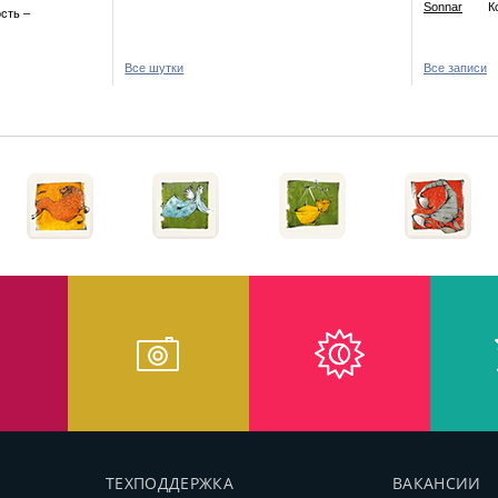
Sonnar
К
сть –
Все шутки
Все записи
ТЕХПОДДЕРЖКА
ВАКАНСИИ