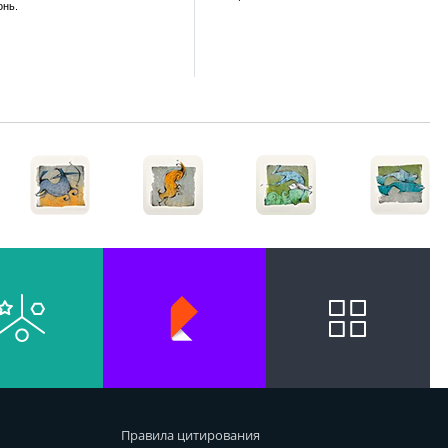
онь.
Правила цитирования