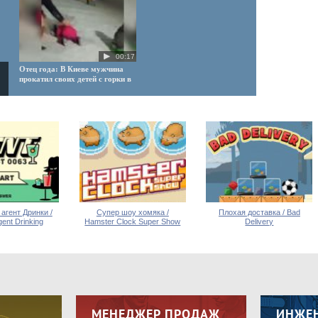
00:17
Отец года: В Киеве мужчина
прокатил своих детей с горки в
пакете
03:08
Домино и коты видео для
очистки разума
агент Дринки /
Супер шоу хомяка /
Плохая доставка / Bad
gent Drinking
Hamster Clock Super Show
Delivery
00:59
Как работают пожарные в
Якутии при -52 градусах
МЕНЕДЖЕР ПРОДАЖ
ИНЖЕ