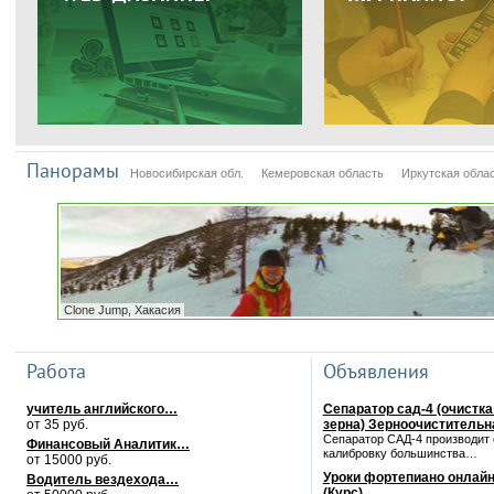
Панорамы
Новосибирская обл.
Кемеровская область
Иркутская обла
Clone Jump, Хакасия
Работа
Объявления
учитель английского…
Сепаратор сад-4 (очистка
от 35 руб.
зерна) Зерноочиститель
Сепаратор САД-4 производит 
Финансовый Аналитик…
калибровку большинства…
от 15000 руб.
Уроки фортепиано онлайн
Водитель вездехода…
(Курс)