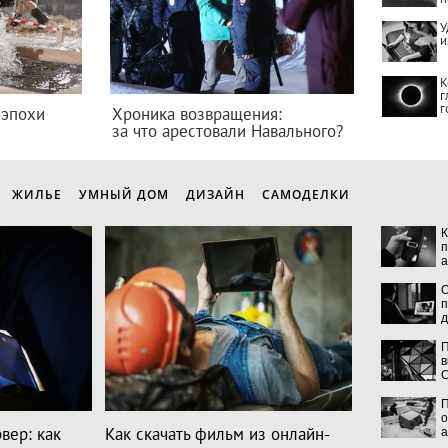
У
и
К
г
г
 эпохи
Хроника возвращения:
за что арестовали Навального?
ЖИЛЬЕ
УМНЫЙ ДОМ
ДИЗАЙН
САМОДЕЛКИ
К
п
а
О
п
д
П
в
C
П
о
вер: как
Как скачать фильм из онлайн-
а