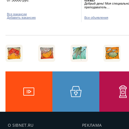
от 50000 руб.
Добрый день! Моя специально
преподаватель…
Все вакансии
Добавить вакансию
Все объявления
О SIBNET.RU
РЕКЛАМА