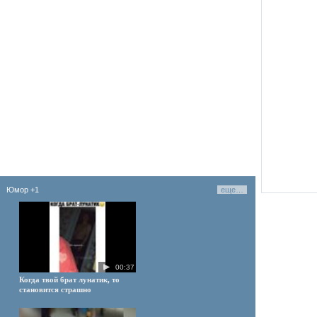
Юмор
+1
еще…
00:37
Когда твой брат лунатик, то
становится страшно