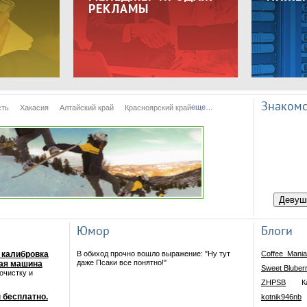
РЕКЛАМЫ
Знакомс
еще…
сть
Хакасия
Алтайский край
Красноярский край
Девуш
Юмор
Блоги
 калибровка
В обиход прочно вошло выражение: "Ну тут
Coffee_Mani
даже Псаки все понятно!"
ная машина
Sweet Bluber
очистку и
ZHPSB
К
 бесплатно.
kotnik946nb