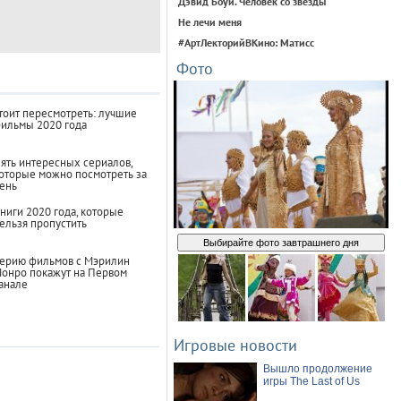
Дэвид Боуи. Человек со звезды
Не лечи меня
#АртЛекторийВКино: Матисс
Фото
тоит пересмотреть: лучшие
ильмы 2020 года
ять интересных сериалов,
оторые можно посмотреть за
ень
ниги 2020 года, которые
ельзя пропустить
Выбирайте фото завтрашнего дня
ерию фильмов с Мэрилин
онро покажут на Первом
анале
Игровые новости
Вышло продолжение
игры The Last of Us