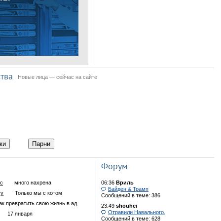
Опубликовано видео
отмененной игры Half-
Life
Названа дата выхода
ремейка игры Mafia
тва
Новые лица — сейчас на сайте
Игра Grand Theft Auto V
стала бесплатной
Представлен
фотореалистичный
ки
Парни
игровой движок Unreal
Engine 5
Форум
Легендарную трилогию
ac
много нахрена
06:36
Вриль
Mafia перезапустят
Байден & Трамп
ry
Только мы с котом
Сообщений в теме: 386
ак превратить свою жизнь в ад
23:49
shouhei
Отравили Навального.
17 января
Сообщений в теме: 628