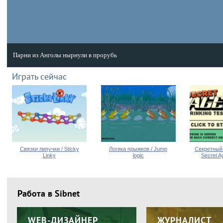
Парни из Анголы нырнули в прорубь
Парни из Анголы нырнули в прорубь
Играть сейчас
Связки липучки / Sticky
Логика прыжков / Jump
Секретный 
Linky
logic
Secret A
Работа в Sibnet
WEB-ДИЗАЙНЕР
ЖУРНАЛИСТ