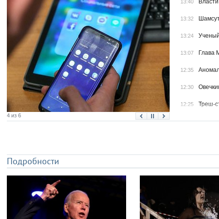
Власти
13:40
Шамсут
13:32
Ученый
13:24
Глава 
13:07
Аномал
12:35
Овечки
12:30
Треш-с
12:25
4 из 6
Более 
12:08
Ростел
12:05
Фигури
11:41
Подробности
в Заба
Владык
11:37
Кузбас