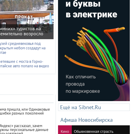
имних» туристов на
ремительно возросло
узей средневековья под
ткрытым небом создадут на
лтае
летевшее с моста в Горно-
лтайске авто попало на видео
Ещё на Sibnet.Ru
има пришла, или Одинаковые
шибки разных поколений
Афиша Новосибирска
Яндекс» рассказал, зачем
ужны персональные данные
Кино
Обыкновенная страсть
ользователей