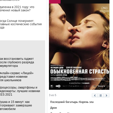
даленка в 2021 году: что
зменил новый закон?
огда Солнце почернеет:
лавные космические события
ода
ак восстановить гаджет
осле глубокого разряда
ккумулятора
нлайн-сервис «Лицей»
редставил новинки
ля школьников
роцессоры, смартфоны и
идеокарты: лучшие новинки
ES 2021
3 из 5
Последний богатырь: Корень зла
ушка и 15 минут: как
тогревают замерзшие
Дрон
втомобили