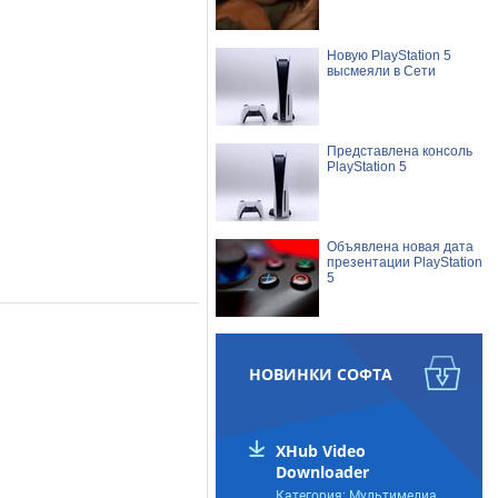
Новую PlayStation 5
высмеяли в Сети
Представлена консоль
PlayStation 5
Объявлена новая дата
презентации PlayStation
5
Игру PUBG наводнили
читеры
НОВИНКИ СОФТА
Роскомнадзор
XHub Video
заблокировал
Downloader
скандальную
украинскую стратегию
Категория: Мультимедиа