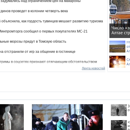
 задумались над ограничением цен на макароны
динов проведет в колонии четверть века
 объяснила, как гордость тувинцев мешает развитию туризма
Число «з
Минпромторга сообщил о первых покупателях МС-21
Алтае ст
ьные морозы придут в Томскую область
М
о
А
на отстранили от игр за общение в гостинице
С
тримы в соцсетях признают отягчающим обстоятельством
А
Лента новостей
80% россиян выразили недовольство зарплатами
еком напомнил об обмене бонусов на подарки
стка Медведева проведет мастер-классы для детей
йкалье
З
а в СИЗе окропил святой водой ковидный госпиталь в
о
се
«
н
п