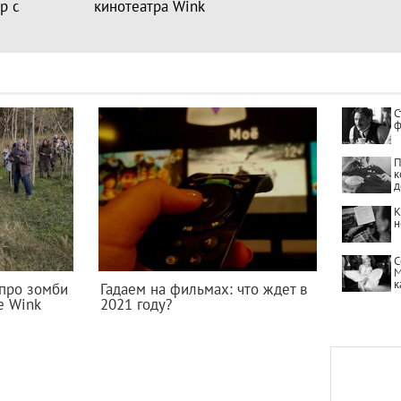
р с
кинотеатра Wink
С
ф
П
к
д
К
н
С
М
к
про зомби
Гадаем на фильмах: что ждет в
е Wink
2021 году?