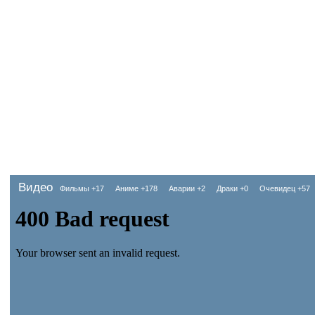
Видео
Фильмы
+17
Аниме
+178
Аварии
+2
Драки
+0
Очевидец
+57