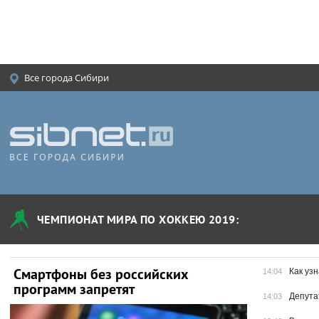
Все города Сибири
ЧЕМПИОНАТ МИРА ПО ХОККЕЮ 2019:
Смартфоны без российских
Создан п
Как уз
14:04
программ запретят
коронави
Депута
14:03