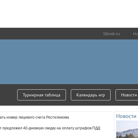
Sibnet.ru
Но
Турнирная таблица
Календарь игр
Новости
Новости 
олностью искусственный
Минфин отметил реко
нать номер лицевого счета Ростелекома
рус
доходов от повышен
т предложил 40-дневную скидку на оплату штрафов ПДД